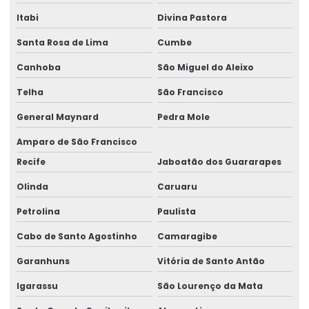
Itabi
Divina Pastora
Santa Rosa de Lima
Cumbe
Canhoba
São Miguel do Aleixo
Telha
São Francisco
General Maynard
Pedra Mole
Amparo de São Francisco
Recife
Jaboatão dos Guararapes
Olinda
Caruaru
Petrolina
Paulista
Cabo de Santo Agostinho
Camaragibe
Garanhuns
Vitória de Santo Antão
Igarassu
São Lourenço da Mata