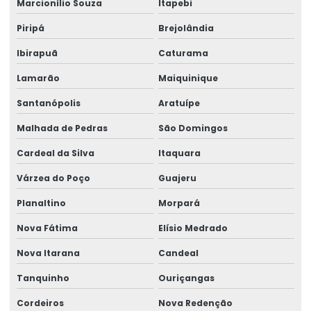
Marcionílio Souza
Itapebi
Piripá
Brejolândia
Ibirapuã
Caturama
Lamarão
Maiquinique
Santanópolis
Aratuípe
Malhada de Pedras
São Domingos
Cardeal da Silva
Itaquara
Várzea do Poço
Guajeru
Planaltino
Morpará
Nova Fátima
Elísio Medrado
Nova Itarana
Candeal
Tanquinho
Ouriçangas
Cordeiros
Nova Redenção