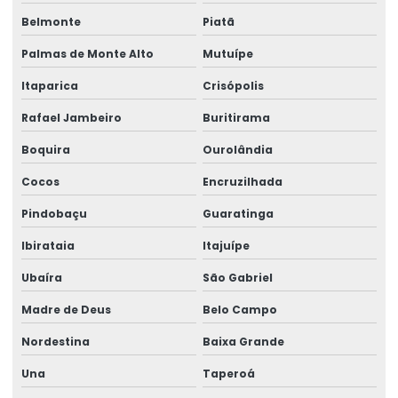
Licenciamento ambiental orçamento
Belmonte
Piatã
Licenciamento ambiental e outorga
Palmas de Monte Alto
Mutuípe
Licenciamento ambiental pequena propriedade rural
Itaparica
Crisópolis
Licenciamento ambiental para pequenas empresas
Rafael Jambeiro
Buritirama
Licenciamento ambiental para postos de combustíveis
Boquira
Ourolândia
Licenciamento ambiental preço
Cocos
Encruzilhada
Licenciamento ambiental prévio
Pindobaçu
Guaratinga
Licenciamento ambiental produtor rural
Ibirataia
Itajuípe
Licenciamento ambiental para projetos de irrigação
Ubaíra
São Gabriel
Madre de Deus
Belo Campo
Licenciamento ambiental para reciclagem
Nordestina
Baixa Grande
Licenciamento ambiental de rodovias
Una
Taperoá
Licenciamento ambiental rural