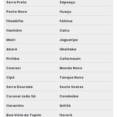
Serra Preta
Sapeaçu
Licenciamento ambiental serviço
Ponto Novo
Ituaçu
Licenciamento ambiental em unidades de conservação
Filadélfia
Fátima
Licenciamento ambiental urbano
Itanhém
Cairu
Licenciamento ambiental usina fotovoltaica
Mairi
Jaguaripe
Lo licença de operação
Abaré
Ubaitaba
Processo de licenciamento ambiental
Piritiba
Cafarnaum
Renovação da licença de operação
Coaraci
Mundo Novo
Serviço de consultoria ambiental
Cipó
Tanque Novo
Serviço de licenciamento ambiental
Serra Dourada
Souto Soares
Coronel João Sá
Condeúba
Sistema de gestão ambiental
Itarantim
Ibititá
Sustentabilidade empresarial
Boa Vista do Tupim
Itororó