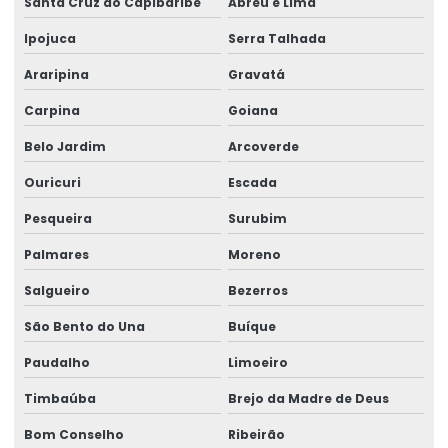
Santa Cruz do Capibaribe
Abreu e Lima
Ipojuca
Serra Talhada
Araripina
Gravatá
Carpina
Goiana
Belo Jardim
Arcoverde
Ouricuri
Escada
Pesqueira
Surubim
Palmares
Moreno
Salgueiro
Bezerros
São Bento do Una
Buíque
Paudalho
Limoeiro
Timbaúba
Brejo da Madre de Deus
Bom Conselho
Ribeirão