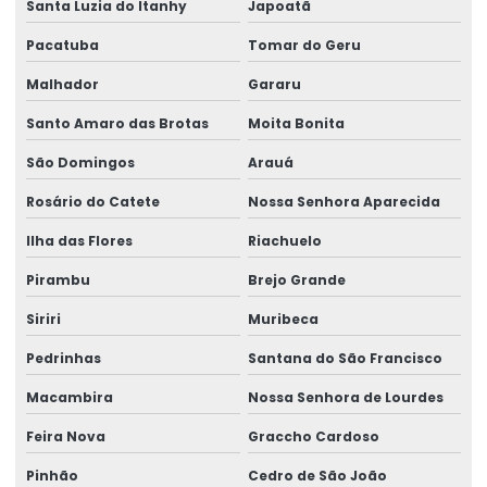
Santa Luzia do Itanhy
Japoatã
Pacatuba
Tomar do Geru
Malhador
Gararu
Santo Amaro das Brotas
Moita Bonita
São Domingos
Arauá
Rosário do Catete
Nossa Senhora Aparecida
Ilha das Flores
Riachuelo
Pirambu
Brejo Grande
Siriri
Muribeca
Pedrinhas
Santana do São Francisco
Macambira
Nossa Senhora de Lourdes
Feira Nova
Graccho Cardoso
Pinhão
Cedro de São João