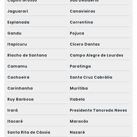
Licenciamento ambiental de áreas
Capim Grosso
São Desidério
Jaguarari
Canavieiras
Licenciamento ambiental de aterro sanitário
Esplanada
Correntina
Licenciamento ambiental para atividades agrícolas
Gandu
Pojuca
Licenciamento ambiental para atividades agropecuárias
Itapicuru
Cícero Dantas
Licenciamento ambiental de atividades rurais
Riacho de Santana
Campo Alegre de Lourdes
Licenciamento ambiental para avicultura
Camamu
Paratinga
Licenciamento ambiental de barragens
Cachoeira
Santa Cruz Cabrália
Licenciamento ambiental conama
Carinhanha
Muritiba
Licenciamento ambiental de condomínios
Ruy Barbosa
Itabela
Licenciamento ambiental para construção civil
Irará
Presidente Tancredo Neves
Licenciamento ambiental consultoria
Itacaré
Maracás
Licenciamento ambiental para desmatamento
Santa Rita de Cássia
Nazaré