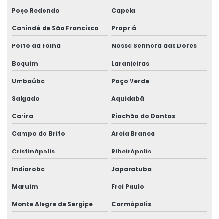
Poço Redondo
Capela
Canindé de São Francisco
Propriá
Porto da Folha
Nossa Senhora das Dores
Boquim
Laranjeiras
Umbaúba
Poço Verde
Salgado
Aquidabã
Carira
Riachão do Dantas
Campo do Brito
Areia Branca
Cristinápolis
Ribeirópolis
Indiaroba
Japaratuba
Maruim
Frei Paulo
Monte Alegre de Sergipe
Carmópolis