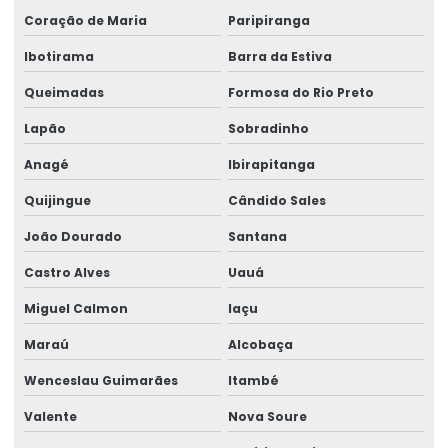
Licenciamento ambiental direito ambiental
Coração de Maria
Paripiranga
Ibotirama
Barra da Estiva
Licenciamento ambiental de edificações
Queimadas
Formosa do Rio Preto
Licenciamento ambiental de empreendimentos
Lapão
Sobradinho
Licenciamento ambiental empreendimentos imobiliários
Anagé
Ibirapitanga
Licenciamento ambiental empresarial
Quijingue
Cândido Sales
Licenciamento ambiental para empresas
João Dourado
Santana
Licenciamento ambiental de fábricas
Castro Alves
Uauá
Licenciamento ambiental de granjas
Miguel Calmon
Iaçu
Licenciamento ambiental de hospitais
Maraú
Alcobaça
Licenciamento ambiental industrial
Wenceslau Guimarães
Itambé
Licenciamento ambiental para indústrias
Valente
Nova Soure