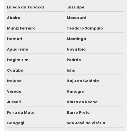
Lajedo do Tabocal
Jussiape
Abaíra
Macururé
Muniz Ferreira
Teodoro Sampaio
Itamari
Maetinga
Apuarema
Nova Ibiá
Itagimirim
Pedrão
Caatiba
Ichu
Irajuba
Itaju do Colônia
Vereda
Itanagra
Jussari
Barra do Rocha
Feira da Mata
Barro Preto
Gongogi
São José da Vitória