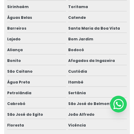
Sirinhaém
Toritama
Águas Belas
Catende
Barreiros
Santa Maria da Boa Vista
Lajedo
Bom Jardim
Aliança
Bodocó
Bonito
Afogados da Ingazeira
São Caitano
Custódia
Água Preta
Itambé
Petrolândia
Sertânia
Cabrobó
São José do Belmonte
São José do Egito
João Alfredo
Floresta
Vicência