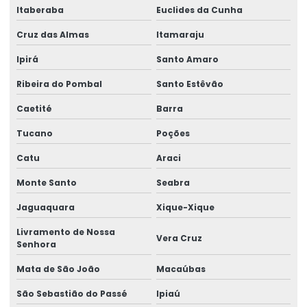
Itaberaba
Euclides da Cunha
Licença ambiental de operação orçamento
Cruz das Almas
Itamaraju
Licença ambiental de operação preço
Ipirá
Santo Amaro
Licença ambiental prévia orçamento
Ribeira do Pombal
Santo Estêvão
Licença ambiental prévia preço
Caetité
Barra
Licença ambiental de regularização
Tucano
Poções
Catu
Araci
Licença ambiental simplificada
Monte Santo
Seabra
Licença ambiental simplificada orçamento
Jaguaquara
Xique-Xique
Licença ambiental simplificada preço
Livramento de Nossa
Vera Cruz
Licença ambiental valor
Senhora
Licença de funcionamento ambiental
Mata de São João
Macaúbas
Licença de instalação
São Sebastião do Passé
Ipiaú