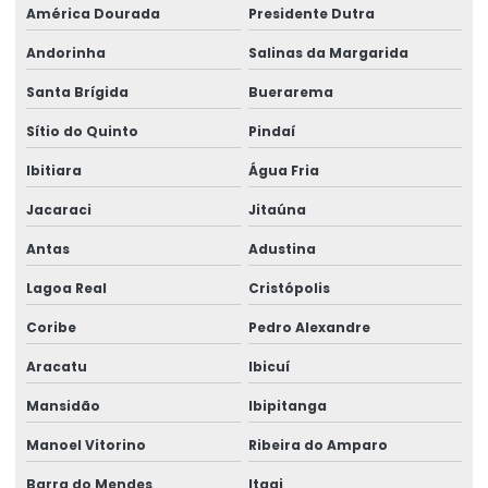
América Dourada
Presidente Dutra
Treinamento em políticas ambientais corporativas
Andorinha
Salinas da Margarida
Treinamento em práticas ambientais
Santa Brígida
Buerarema
Treinamento em práticas sustentáveis
Sítio do Quinto
Pindaí
Treinamento sobre preservação ambiental
Ibitiara
Água Fria
Treinamento sobre recursos naturais
Jacaraci
Jitaúna
Treinamento para redução de impacto ambiental
Antas
Adustina
Treinamento sobre riscos ambientais
Lagoa Real
Cristópolis
Treinamento de segurança e meio ambiente
Coribe
Pedro Alexandre
Treinamento em soluções ambientais empresariais
Aracatu
Ibicuí
Treinamento em sustentabilidade
Mansidão
Ibipitanga
Manoel Vitorino
Ribeira do Amparo
Barra do Mendes
Itagi