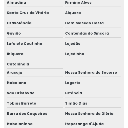
Almadina
Firmino Alves
Santa Cruz da Vitória
Aiquara
Cravolândia
Dom Macedo Costa
Gavião
Contendas do Sincorá
Lafaiete Coutinho
Lajedão
Ibiquera
Lajedinho
Catolândia
Aracaju
Nossa Senhora do Socorro
Itabaiana
Lagarto
São Cristóvão
Estância
Tobias Barreto
Simão Dias
Barra dos Coqueiros
Nossa Senhora da Glória
Itabaianinha
Itaporanga d'Ajuda