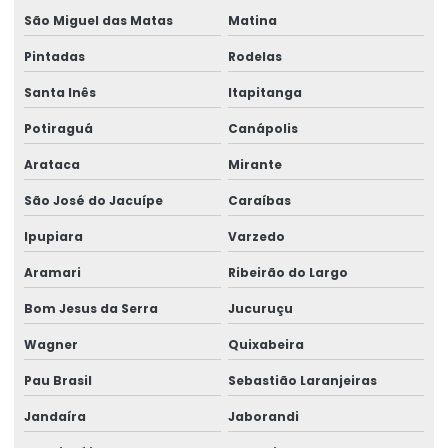
São Miguel das Matas
Matina
Pintadas
Rodelas
Santa Inês
Itapitanga
Potiraguá
Canápolis
Arataca
Mirante
São José do Jacuípe
Caraíbas
Ipupiara
Varzedo
Aramari
Ribeirão do Largo
Bom Jesus da Serra
Jucuruçu
Wagner
Quixabeira
Pau Brasil
Sebastião Laranjeiras
Jandaíra
Jaborandi