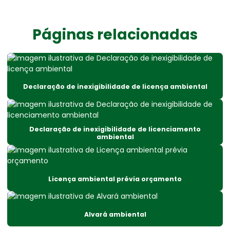
Consultoria e licenciamento ambiental
Consultoria de meio ambiente
Páginas relacionadas
Consultoria técnica ambiental
Declaração de cargas poluidoras
Declaração de inexigibilidade de licença ambiental
Declaração de inexigibilidade de licença ambiental
Declaração de inexigibilidade de licenciamento ambiental
Dispensa de licença ambiental
Declaração de inexigibilidade de licenciamento
ambiental
Dispensa de licenciamento ambiental
Empresa especializada em consultoria ambiental
Licença ambiental prévia orçamento
Empresa especializada em licença ambiental
Empresa de licenciamento ambiental
Alvará ambiental
Empresa que faz licença ambiental