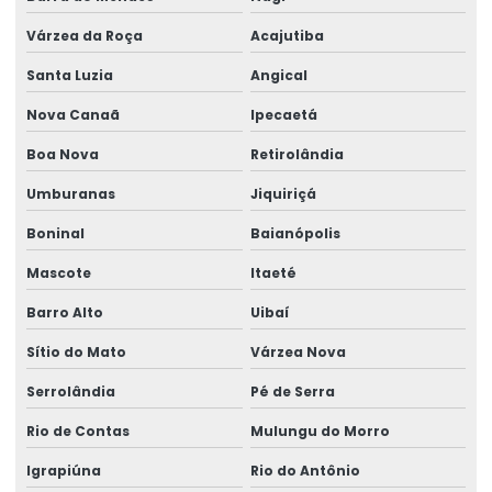
Várzea da Roça
Acajutiba
Santa Luzia
Angical
Nova Canaã
Ipecaetá
Boa Nova
Retirolândia
Umburanas
Jiquiriçá
Boninal
Baianópolis
Mascote
Itaeté
Barro Alto
Uibaí
Sítio do Mato
Várzea Nova
Serrolândia
Pé de Serra
Rio de Contas
Mulungu do Morro
Igrapiúna
Rio do Antônio