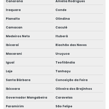
Licenciamento ambiental para lava jatos
Canarana
Amélia Rodrigues
Licenciamento ambiental lava rápido
Iraquara
Conde
Planalto
Olindina
Licenciamento ambiental licença prévia
Camacan
Caculé
Licenciamento ambiental licença prévia instalação e
operação
Medeiros Neto
Ituberá
Licenciamento ambiental para loteamento
Ibicaraí
Riachão das Neves
Licenciamento ambiental para loteamento urbano
Macarani
Uruçuca
Licenciamento ambiental mineradora
Iguaí
Teofilândia
Licenciamento ambiental e mineral
Laje
Tanhaçu
Santa Bárbara
Conceição da Feira
Licenciamento ambiental obras civis
Ibicoara
Oliveira dos Brejinhos
Licenciamento ambiental para obras públicas
Governador Mangabeira
Caravelas
Licenciamento ambiental de oficina mecânica
Paramirim
São Felipe