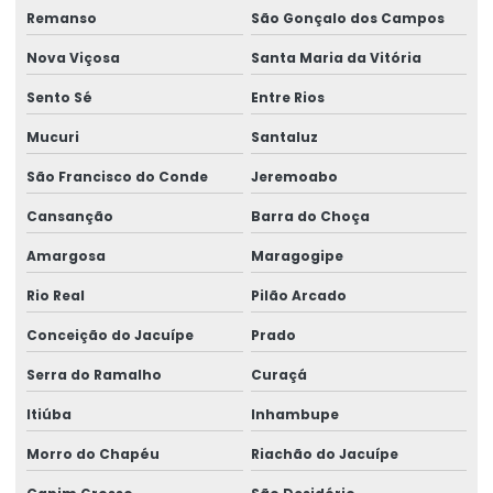
Remanso
São Gonçalo dos Campos
Licença de instalação ambiental
Nova Viçosa
Santa Maria da Vitória
Licença de operação
Sento Sé
Entre Rios
Licença de operação ambiental
Mucuri
Santaluz
Licença de operação lo
São Francisco do Conde
Jeremoabo
Licença de operação de regularização
Cansanção
Barra do Choça
Licença de outorga de água
Amargosa
Maragogipe
Licença prévia
Rio Real
Pilão Arcado
Licença prévia ambiental
Conceição do Jacuípe
Prado
Licença simplificada ambiental
Serra do Ramalho
Curaçá
Licença de supressão vegetal
Itiúba
Inhambupe
Licenciamento ambiental de ampliação
Morro do Chapéu
Riachão do Jacuípe