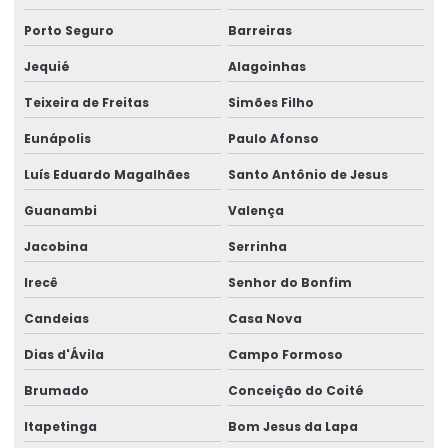
Gestão ambiental de resíduos
Porto Seguro
Barreiras
Impacto ambiental
Jequié
Alagoinhas
Licença por adesão e compromisso
Teixeira de Freitas
Simões Filho
Licença ambiental por adesão e compromisso
Eunápolis
Paulo Afonso
Licença ambiental por adesão e compromisso lac
Luís Eduardo Magalhães
Santo Antônio de Jesus
Guanambi
Valença
Licença ambiental de instalação
Jacobina
Serrinha
Licença ambiental de instalação orçamento
Irecê
Senhor do Bonfim
Licença ambiental de instalação preço
Candeias
Casa Nova
Licença ambiental para mineração
Dias d'Ávila
Campo Formoso
Licença ambiental de operação
Brumado
Conceição do Coité
Licença ambiental de operação corretiva orçamento
Itapetinga
Bom Jesus da Lapa
Licença ambiental de operação corretiva preço