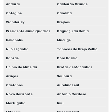
Andaraí
Caldeirão Grande
Cotegipe
Candiba
Wanderley
Brejões
Presidente Jânio Quadros
Itaguaçu da Bahia
Heliópolis
Mucugê
Nilo Peçanha
Tabocas do Brejo Velho
Banzaê
Dom Basílio
Licínio de Almeida
Brotas de Macaúbas
Araçás
Saubara
Caetanos
Aurelino Leal
Novo Horizonte
Antônio Cardoso
Mortugaba
Iuiu