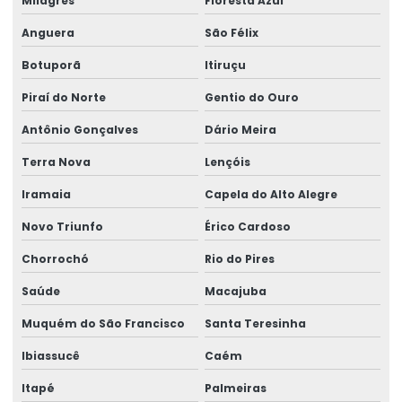
Milagres
Floresta Azul
Anguera
São Félix
Botuporã
Itiruçu
Piraí do Norte
Gentio do Ouro
Antônio Gonçalves
Dário Meira
Terra Nova
Lençóis
Iramaia
Capela do Alto Alegre
Novo Triunfo
Érico Cardoso
Chorrochó
Rio do Pires
Saúde
Macajuba
Muquém do São Francisco
Santa Teresinha
Ibiassucê
Caém
Itapé
Palmeiras