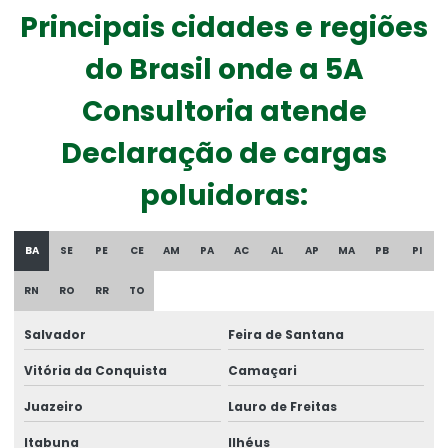
Principais cidades e regiões
Empresas de consultoria ambiental
do Brasil onde a 5A
Empresas de consultoria meio ambiente
Consultoria atende
Escritório de consultoria ambiental
Declaração de cargas
Especializada em consultoria de meio ambiente
poluidoras:
Gestão ambiental
Gestão ambiental de áreas degradadas
BA
SE
PE
CE
AM
PA
AC
AL
AP
MA
PB
PI
Gestão ambiental áreas urbanas
RN
RO
RR
TO
Gestão ambiental corporativa
Salvador
Feira de Santana
Gestão ambiental empresarial
Vitória da Conquista
Camaçari
Gestão ambiental de empresas
Juazeiro
Lauro de Freitas
Gestão ambiental industrial
Itabuna
Ilhéus