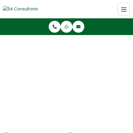
Home
Informações
Declaração de cargas poluidoras
Declaração de cargas
poluidoras